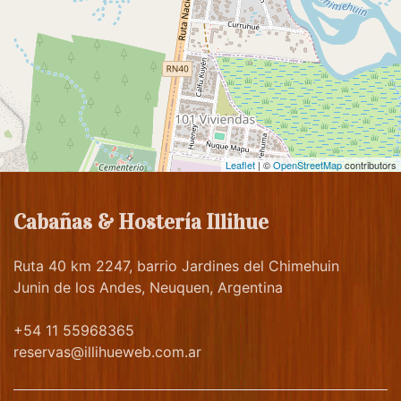
Leaflet
| ©
OpenStreetMap
contributors
Cabañas & Hostería Illihue
Ruta 40 km 2247, barrio Jardines del Chimehuin
Junin de los Andes, Neuquen, Argentina
+54 11 55968365
reservas@illihueweb.com.ar