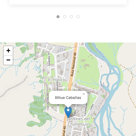
+
−
×
Illihue Cabañas