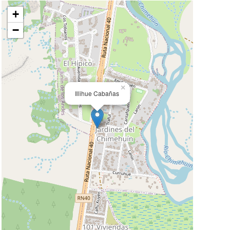
+
−
×
Illihue Cabañas