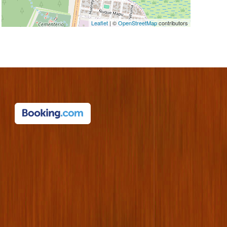
Leaflet
| ©
OpenStreetMap
contributors