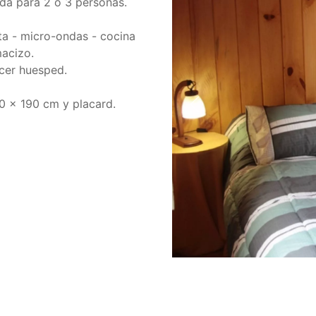
da para 2 o 3 personas.
a - micro-ondas - cocina
macizo.
rcer huesped.
0 x 190 cm y placard.