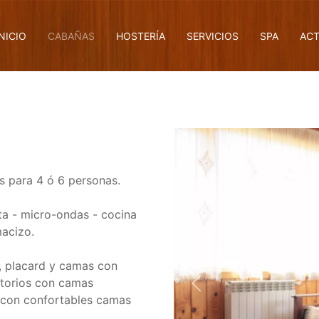
INICIO
CABAÑAS
HOSTERÍA
SERVICIOS
SPA
ACT
s para 4 ó 6 personas.
a - micro-ondas - cocina
macizo.
, placard y camas con
itorios con camas
s con confortables camas