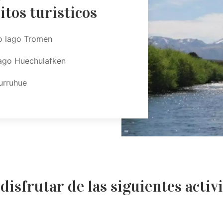
itos turisticos
co lago Tromen
Lago Huechulafken
urruhue
disfrutar de las siguientes activ